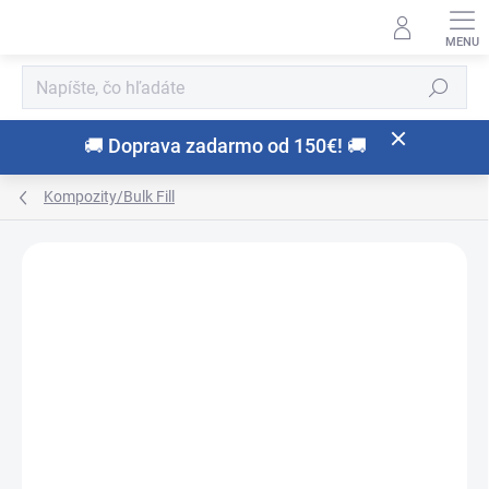
Prejsť
na
obsah
Hľadať
🚚 Doprava zadarmo od 150€! 🚚
Kompozity/Bulk Fill
Neohodnotené
Podrobnosti hodnotenia
ZNAČKA:
SOLVENTUM