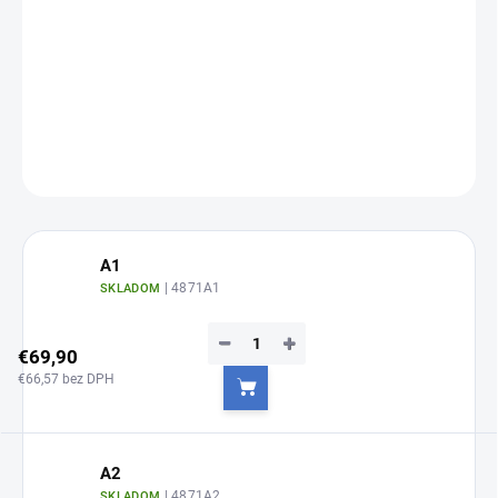
Jednotková
Zvoľte variant
cena:
Vysoko estetický bulkfillový materiál 20 x 0,2G
DETAILNÉ INFORMÁCIE
OPÝTAŤ SA
A1
| 4871A1
SKLADOM
−
+
€69,90
€66,57 bez DPH
Do košíka
A2
| 4871A2
SKLADOM