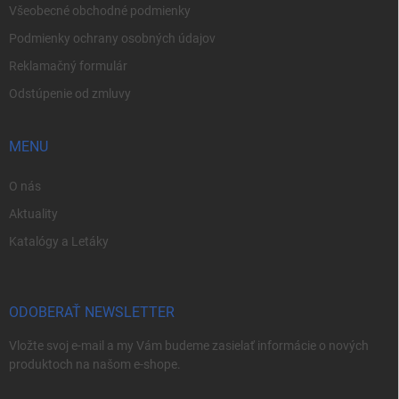
Všeobecné obchodné podmienky
Podmienky ochrany osobných údajov
Reklamačný formulár
Odstúpenie od zmluvy
MENU
O nás
Aktuality
Katalógy a Letáky
ODOBERAŤ NEWSLETTER
Vložte svoj e-mail a my Vám budeme zasielať informácie o nových
produktoch na našom e-shope.