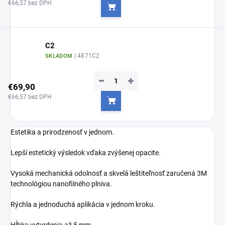
€66,57 bez DPH
Do košíka
C2
| 4871C2
SKLADOM
−
+
€69,90
€66,57 bez DPH
Do košíka
Estetika a prirodzenosť v jednom.
Lepší estetický výsledok vďaka zvýšenej opacite.
Vysoká mechanická odolnosť a skvelá leštiteľnosť zaručená 3M
technológiou nanofilného plniva.
Rýchla a jednoduchá aplikácia v jednom kroku.