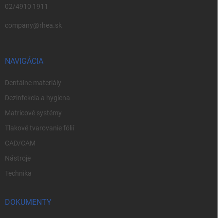
02/4910 1911
company@rhea.sk
NAVIGÁCIA
Dentálne materiály
Dezinfekcia a hygiena
Matricové systémy
Tlakové tvarovanie fólií
CAD/CAM
Nástroje
Technika
DOKUMENTY