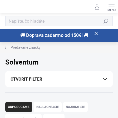
Prejsť
na
obsah
Hľadať
🚚 Doprava zadarmo od 150€! 🚚
Predávané značky
Solventum
OTVORIŤ FILTER
R
a
ODPORÚČAME
NAJLACNEJŠIE
NAJDRAHŠIE
d
e