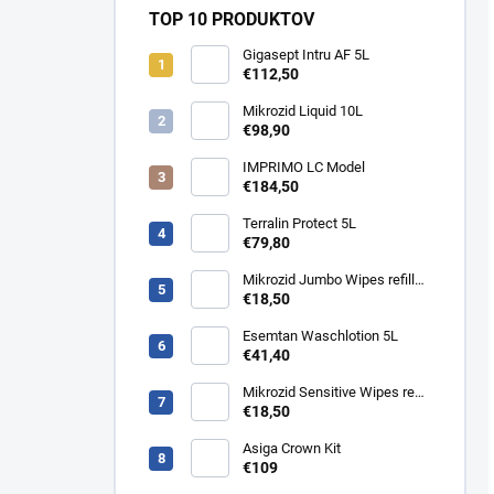
TOP 10 PRODUKTOV
Gigasept Intru AF 5L
€112,50
Mikrozid Liquid 10L
€98,90
IMPRIMO LC Model
€184,50
Terralin Protect 5L
€79,80
Mikrozid Jumbo Wipes refill
200 ks
€18,50
Esemtan Waschlotion 5L
€41,40
Mikrozid Sensitive Wipes refill
200 ks
€18,50
Asiga Crown Kit
€109