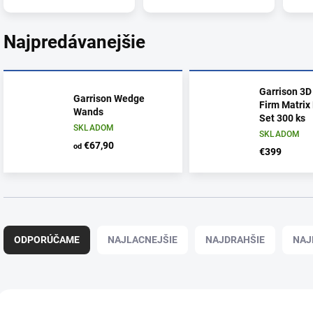
Najpredávanejšie
Garrison 3D
Garrison Wedge
Firm Matrix
Wands
Set 300 ks
SKLADOM
SKLADOM
€67,90
od
€399
R
a
ODPORÚČAME
NAJLACNEJŠIE
NAJDRAHŠIE
NAJ
d
e
n
i
V
e
ý