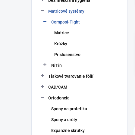
Dezinfekcia a hygiena
p
a
Matricové systémy
n
Composi-Tight
e
l
Matrice
Krúžky
Príslušenstvo
NiTin
Tlakové tvarovanie fólií
CAD/CAM
Ortodoncia
Spony na protetiku
Spony a drôty
Expanzné skrutky