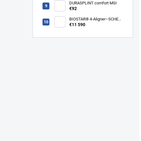
DURASPLINT comfort MSI
€92
BIOSTAR® 4-Aligner–SCHEU -
tlakové termoformovacie
€11 590
zariadenie