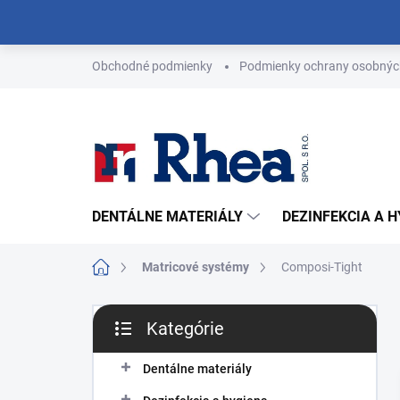
Prejsť
na
obsah
Obchodné podmienky
Podmienky ochrany osobnýc
DENTÁLNE MATERIÁLY
DEZINFEKCIA A 
Domov
Matricové systémy
Composi-Tight
B
Kategórie
o
Preskočiť
č
kategórie
n
Dentálne materiály
ý