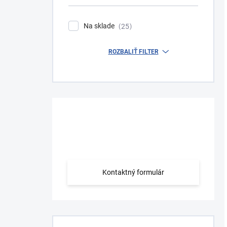
Na sklade
25
ROZBALIŤ FILTER
Máte otázku?
Obráťte sa na nás.
Kontaktný formulár