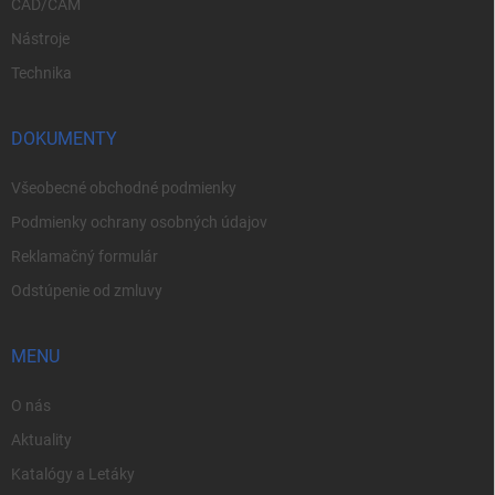
CAD/CAM
Nástroje
Technika
DOKUMENTY
Všeobecné obchodné podmienky
Podmienky ochrany osobných údajov
Reklamačný formulár
Odstúpenie od zmluvy
MENU
O nás
Aktuality
Katalógy a Letáky