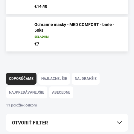
€14,40
Ochranné masky - MED COMFORT - biele -
50ks
SKLADOM
€7
R
a
ODPORÚČAME
NAJLACNEJŠIE
NAJDRAHŠIE
d
e
NAJPREDÁVANEJŠIE
ABECEDNE
n
i
11
položiek celkom
e
p
OTVORIŤ FILTER
r
o