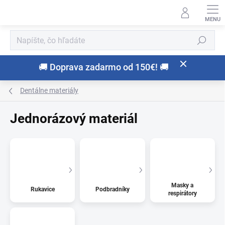
Prejsť
na
obsah
Hľadať
🚚 Doprava zadarmo od 150€! 🚚
Dentálne materiály
Jednorázový materiál
Masky a
Rukavice
Podbradníky
respirátory