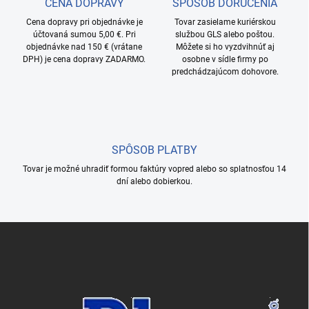
CENA DOPRAVY
SPÔSOB DORUČENIA
i
Cena dopravy pri objednávke je
e
Tovar zasielame kuriérskou
účtovaná sumou 5,00 €. Pri
službou GLS alebo poštou.
p
objednávke nad 150 € (vrátane
Môžete si ho vyzdvihnúť aj
r
DPH) je cena dopravy ZADARMO.
osobne v sídle firmy po
v
predchádzajúcom dohovore.
k
y
v
ý
p
i
SPÔSOB PLATBY
s
u
Tovar je možné uhradiť formou faktúry vopred alebo so splatnosťou 14
dní alebo dobierkou.
Z
á
p
ä
t
i