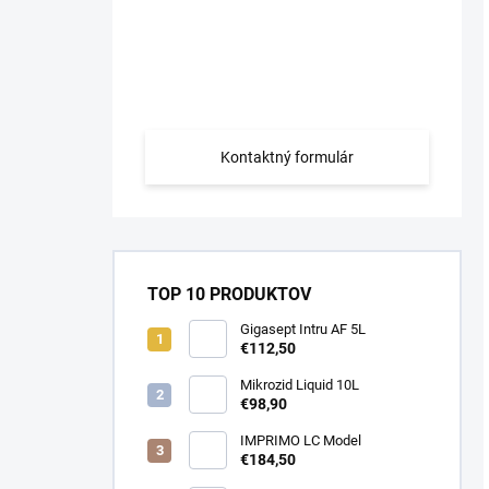
Máte otázku?
Obráťte sa na nás.
Kontaktný formulár
TOP 10 PRODUKTOV
Gigasept Intru AF 5L
€112,50
Mikrozid Liquid 10L
€98,90
IMPRIMO LC Model
€184,50