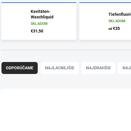
Kavitäten-
Tiefenfluori
Waschliquid
SKLADOM
SKLADOM
€35
od
€31,50
R
a
ODPORÚČAME
NAJLACNEJŠIE
NAJDRAHŠIE
NAJ
d
e
n
i
V
e
ý
p
p
r
i
o
s
d
p
u
r