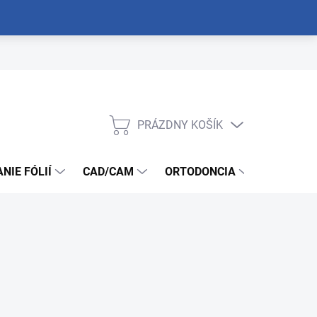
PRÁZDNY KOŠÍK
NÁKUPNÝ
KOŠÍK
NIE FÓLIÍ
CAD/CAM
ORTODONCIA
NÁSTROJ