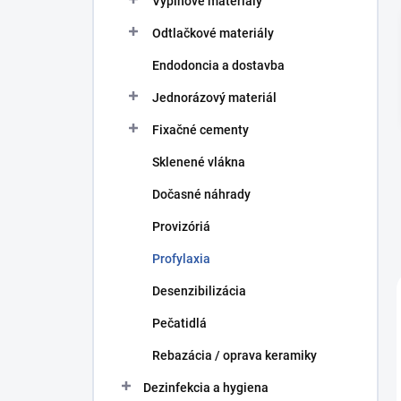
Výplňové materiály
p
a
Odtlačkové materiály
n
Endodoncia a dostavba
e
l
Jednorázový materiál
Fixačné cementy
Sklenené vlákna
Dočasné náhrady
Provizóriá
Profylaxia
Desenzibilizácia
Pečatidlá
Rebazácia / oprava keramiky
Dezinfekcia a hygiena