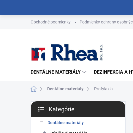
Prejsť
na
obsah
Obchodné podmienky
Podmienky ochrany osobnýc
DENTÁLNE MATERIÁLY
DEZINFEKCIA A 
Domov
Dentálne materiály
Profylaxia
B
Kategórie
o
Preskočiť
č
kategórie
n
Dentálne materiály
ý