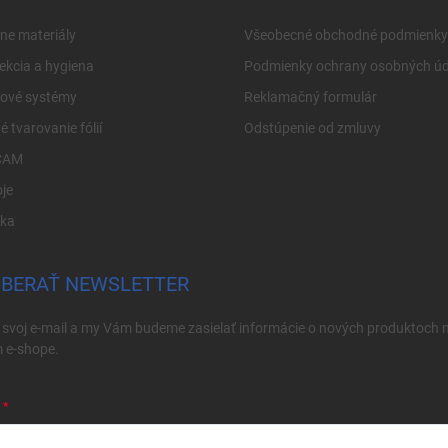
ne materiály
Všeobecné obchodné podmienky
ekcia a hygiena
Podmienky ochrany osobných úd
cové systémy
Reklamačný formulár
é tvarovanie fólií
Odstúpenie od zmluvy
CAM
je
ika
BERAŤ NEWSLETTER
 svoj e-mail a my Vám budeme zasielať informácie o nových produktoch 
 e-shope.