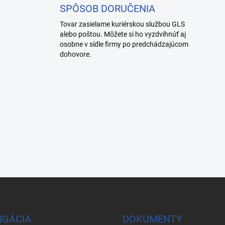
p
SPÔSOB DORUČENIA
r
Tovar zasielame kuriérskou službou GLS
v
alebo poštou. Môžete si ho vyzdvihnúť aj
k
y
.
osobne v sídle firmy po predchádzajúcom
v
dohovore.
ý
p
i
s
u
IGÁCIA
DOKUMENTY