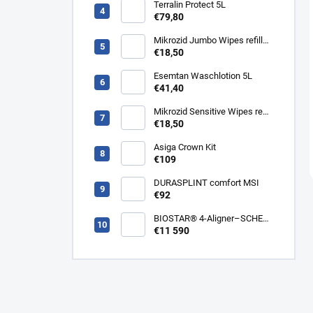
Terralin Protect 5L
€79,80
Mikrozid Jumbo Wipes refill
200 ks
€18,50
Esemtan Waschlotion 5L
€41,40
Mikrozid Sensitive Wipes refill
200 ks
€18,50
Asiga Crown Kit
€109
DURASPLINT comfort MSI
€92
BIOSTAR® 4-Aligner–SCHEU -
tlakové termoformovacie
€11 590
zariadenie