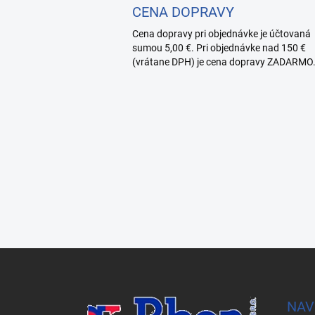
CENA DOPRAVY
Cena dopravy pri objednávke je účtovaná
sumou 5,00 €. Pri objednávke nad 150 €
(vrátane DPH) je cena dopravy ZADARMO
Z
á
p
ä
NAV