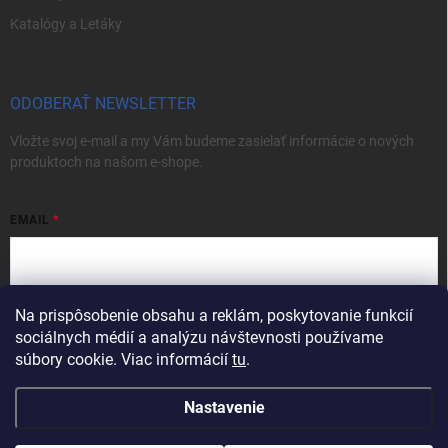
Katalógy a Letáky
ODOBERAŤ NEWSLETTER
Vložte svoj e-mail a my Vám budeme zasielať informácie o nových
produktoch na našom e-shope.
EMAIL
Na prispôsobenie obsahu a reklám, poskytovanie funkcií
Vložením e-mailu súhlasíte s
podmienkami ochrany osobných údajov
sociálnych médií a analýzu návštevnosti používame
Prihlásiť sa
súbory cookie. Viac informácií
tu
.
Nastavenie