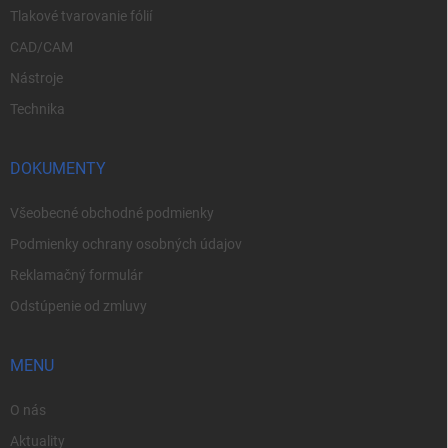
Tlakové tvarovanie fólií
CAD/CAM
Nástroje
Technika
DOKUMENTY
Všeobecné obchodné podmienky
Podmienky ochrany osobných údajov
Reklamačný formulár
Odstúpenie od zmluvy
MENU
O nás
Aktuality