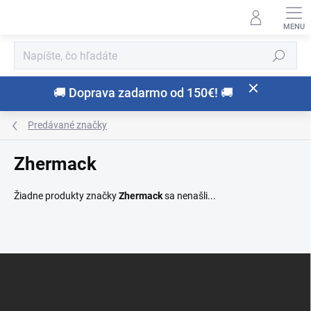
Prejsť
na
obsah
Hľadať
🚚 Doprava zadarmo od 150€! 🚚
Predávané značky
Zhermack
Žiadne produkty značky
Zhermack
sa nenašli...
Z
á
p
ä