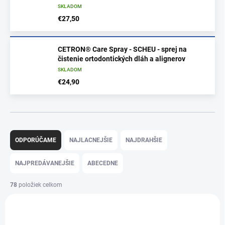
SKLADOM
€27,50
CETRON® Care Spray - SCHEU - sprej na
čistenie ortodontických dláh a alignerov
SKLADOM
€24,90
R
a
ODPORÚČAME
NAJLACNEJŠIE
NAJDRAHŠIE
d
e
NAJPREDÁVANEJŠIE
ABECEDNE
n
i
78
položiek celkom
e
V
p
ý
r
p