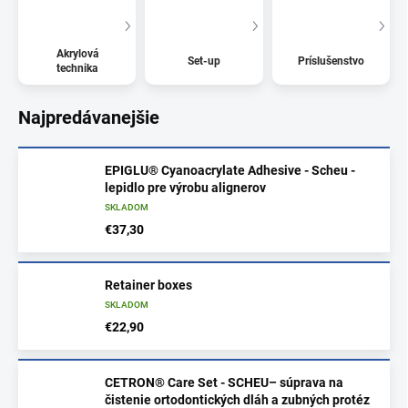
Akrylová
Set-up
Príslušenstvo
technika
Najpredávanejšie
EPIGLU® Cyanoacrylate Adhesive - Scheu -
lepidlo pre výrobu alignerov
SKLADOM
€37,30
Retainer boxes
SKLADOM
€22,90
CETRON® Care Set - SCHEU– súprava na
čistenie ortodontických dláh a zubných protéz