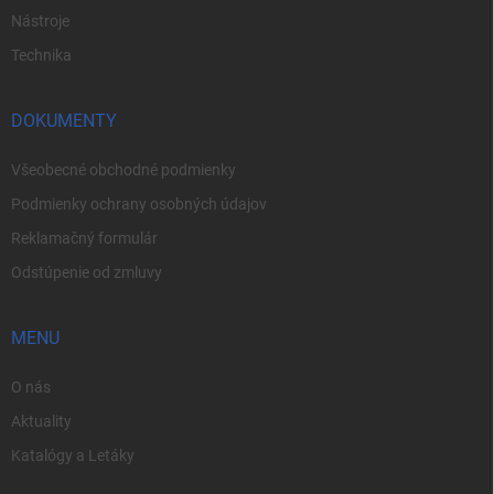
Nástroje
Technika
DOKUMENTY
Všeobecné obchodné podmienky
Podmienky ochrany osobných údajov
Reklamačný formulár
Odstúpenie od zmluvy
MENU
O nás
Aktuality
Katalógy a Letáky