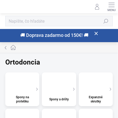
Prejsť
na
obsah
Hľadať
🚚 Doprava zadarmo od 150€! 🚚
Domov
Ortodoncia
Spony na
Expanzné
Spony a drôty
protetiku
skrutky