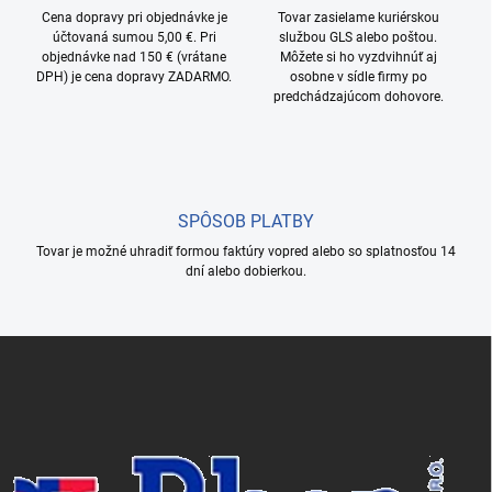
v
i
Cena dopravy pri objednávke je
Tovar zasielame kuriérskou
k
účtovaná sumou 5,00 €. Pri
službou GLS alebo poštou.
e
y
objednávke nad 150 € (vrátane
Môžete si ho vyzdvihnúť aj
v
DPH) je cena dopravy ZADARMO.
osobne v sídle firmy po
ý
predchádzajúcom dohovore.
p
i
s
u
SPÔSOB PLATBY
Tovar je možné uhradiť formou faktúry vopred alebo so splatnosťou 14
dní alebo dobierkou.
Z
á
p
ä
t
i