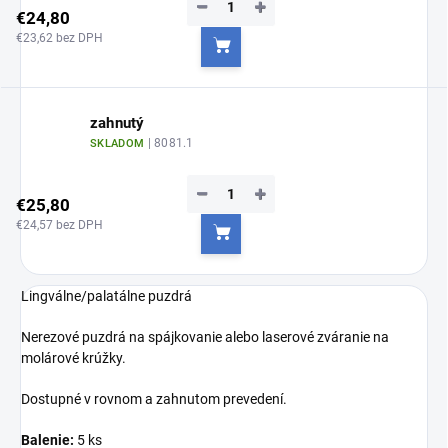
−
+
€24,80
€23,62 bez DPH
Do košíka
zahnutý
| 8081.1
SKLADOM
−
+
€25,80
€24,57 bez DPH
Do košíka
Lingválne/palatálne puzdrá
Nerezové puzdrá na spájkovanie alebo laserové zváranie na
molárové krúžky.
Dostupné v rovnom a zahnutom prevedení.
Balenie:
5 ks