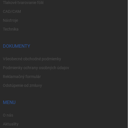
Tlakové tvarovanie fólií
CAD/CAM
Nástroje
Technika
DOKUMENTY
Všeobecné obchodné podmienky
Podmienky ochrany osobných údajov
Reklamačný formulár
Odstúpenie od zmluvy
MENU
O nás
Aktuality