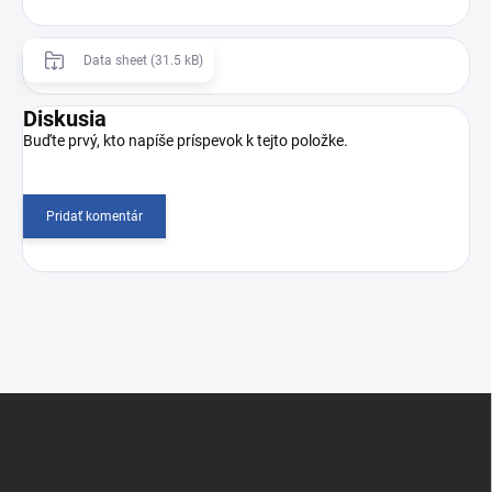
Data sheet (31.5 kB)
Diskusia
Buďte prvý, kto napíše príspevok k tejto položke.
Pridať komentár
Z
á
p
ä