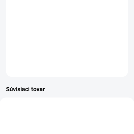
Jednotková
Zvoľte variant
cena:
Lingválne/palatinálne puzdrá
rovné/zahnuté
DETAILNÉ INFORMÁCIE
OPÝTAŤ SA
Súvisiaci tovar