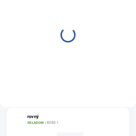
SKLADOM
Quad Helix
€68,60
€65,33 bez DPH
Detail
Prefabrikovaný expanzný oblúk z
CHROMIUM drôtu (Ø 0,9 mm)
rovný
| 8080.1
SKLADOM