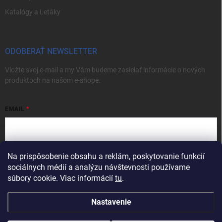
Katalógy a Letáky
ODOBERAŤ NEWSLETTER
Vložte svoj e-mail a my Vám budeme zasielať informácie o nových
produktoch na našom e-shope.
EMAIL
Na prispôsobenie obsahu a reklám, poskytovanie funkcií
Vložením e-mailu súhlasíte s
podmienkami ochrany osobných údajov
sociálnych médií a analýzu návštevnosti používame
Prihlásiť sa
súbory cookie. Viac informácií
tu
.
Nastavenie