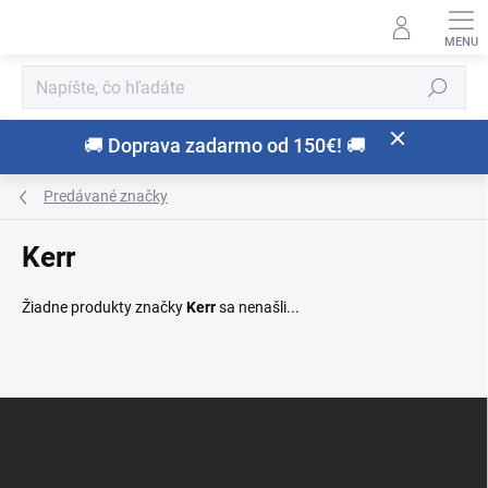
Prejsť
na
obsah
Hľadať
🚚 Doprava zadarmo od 150€! 🚚
Predávané značky
Kerr
Žiadne produkty značky
Kerr
sa nenašli...
Z
á
p
ä