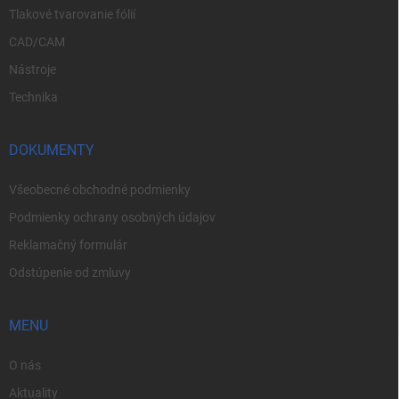
Tlakové tvarovanie fólií
CAD/CAM
Nástroje
Technika
DOKUMENTY
Všeobecné obchodné podmienky
Podmienky ochrany osobných údajov
Reklamačný formulár
Odstúpenie od zmluvy
MENU
O nás
Aktuality