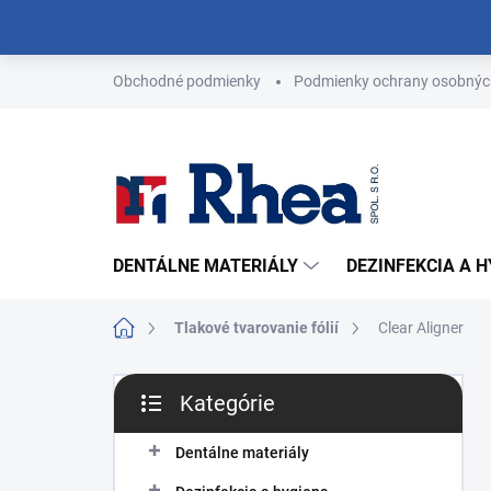
Prejsť
na
obsah
Obchodné podmienky
Podmienky ochrany osobnýc
DENTÁLNE MATERIÁLY
DEZINFEKCIA A 
Domov
Tlakové tvarovanie fólií
Clear Aligner
B
Kategórie
o
Preskočiť
č
kategórie
n
Dentálne materiály
ý