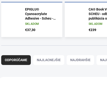
EPIGLU®
CA® Book V
Cyanoacrylate
SCHEU - od
Adhesive - Scheu -
publikácia 
lepidlo pre výrobu
CA CLEAR 
SKLADOM
SKLADOM
alignerov
€37,30
€239
R
a
ODPORÚČAME
NAJLACNEJŠIE
NAJDRAHŠIE
NAJ
d
e
n
i
V
e
ý
NOVINKA
p
p
r
i
o
s
d
p