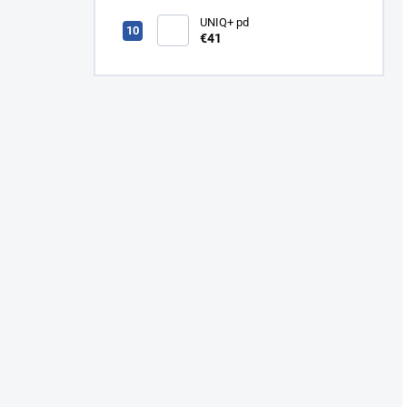
fólia
UNIQ+ pd
€41