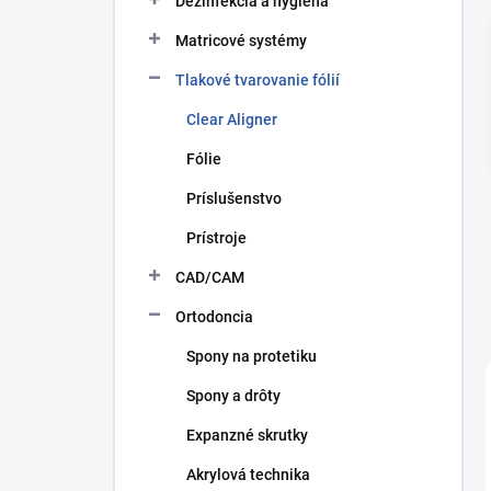
Dezinfekcia a hygiena
p
a
Matricové systémy
n
Tlakové tvarovanie fólií
e
l
Clear Aligner
Fólie
Príslušenstvo
Prístroje
CAD/CAM
Ortodoncia
Spony na protetiku
Spony a drôty
Expanzné skrutky
Akrylová technika