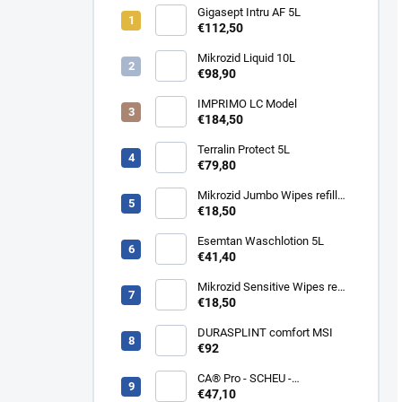
Gigasept Intru AF 5L
€112,50
Mikrozid Liquid 10L
€98,90
IMPRIMO LC Model
€184,50
Terralin Protect 5L
€79,80
Mikrozid Jumbo Wipes refill
200 ks
€18,50
Esemtan Waschlotion 5L
€41,40
Mikrozid Sensitive Wipes refill
200 ks
€18,50
DURASPLINT comfort MSI
€92
CA® Pro - SCHEU -
trojvrstvová termoformovacia
€47,10