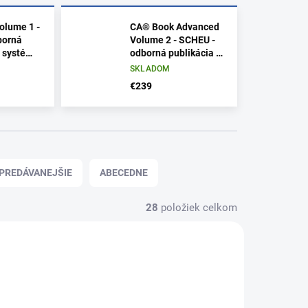
olume 1 -
CA® Book Advanced
borná
Volume 2 - SCHEU -
o systéme
odborná publikácia o
ALIGNER
systéme CA CLEAR
SKLADOM
ALIGNER
€239
PREDÁVANEJŠIE
ABECEDNE
28
položiek celkom
NOVINKA