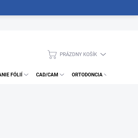
PRÁZDNY KOŠÍK
NÁKUPNÝ
KOŠÍK
NIE FÓLIÍ
CAD/CAM
ORTODONCIA
NÁSTROJ