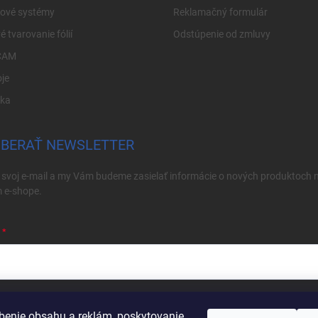
cové systémy
Reklamačný formulár
é tvarovanie fólií
Odstúpenie od zmluvy
CAM
je
ika
BERAŤ NEWSLETTER
 svoj e-mail a my Vám budeme zasielať informácie o nových produktoch 
 e-shope.
ím e-mailu súhlasíte s
podmienkami ochrany osobných údajov
benie obsahu a reklám, poskytovanie