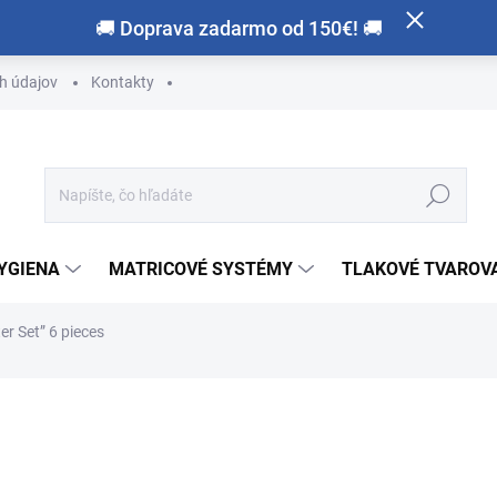
🚚 Doprava zadarmo od 150€! 🚚
h údajov
Kontakty
Hľadať
HYGIENA
MATRICOVÉ SYSTÉMY
TLAKOVÉ TVAROVA
er Set” 6 pieces
otenia
ZNAČKA:
OSCIDENT
€184,50