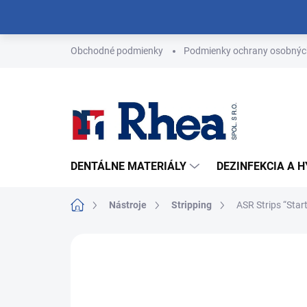
Prejsť
na
obsah
Obchodné podmienky
Podmienky ochrany osobnýc
DENTÁLNE MATERIÁLY
DEZINFEKCIA A 
Domov
Nástroje
Stripping
ASR Strips “Start
Neohodnotené
Podrobnosti hodn