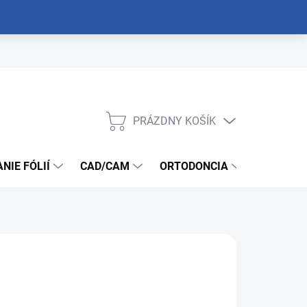
PRÁZDNY KOŠÍK
NÁKUPNÝ
KOŠÍK
NIE FÓLIÍ
CAD/CAM
ORTODONCIA
NÁSTROJ