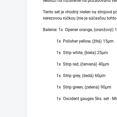
Neslúži na rozšírenie na požadovanú ve
Tento set je vhodný nielen na strojové 
nerezovou rúčkou (nie je súčasťou tohto s
Balenie:
1x Opener orange, (oranžový) 
1x Polisher yellow, (žltá) 15
µm
1x Strip white, (biela) 25
µm
1x Strip red, (červená) 40
µm
1x Strip grey, (šedá) 60
µm
1x Strip green, (zelená) 90
µm
1x Oscident gauges 5ks. set -
Mi