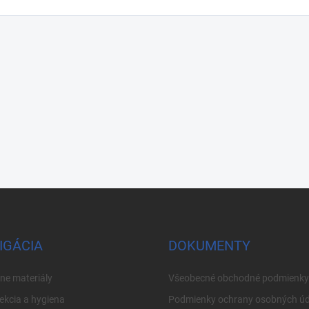
IGÁCIA
DOKUMENTY
ne materiály
Všeobecné obchodné podmienky
ekcia a hygiena
Podmienky ochrany osobných úd