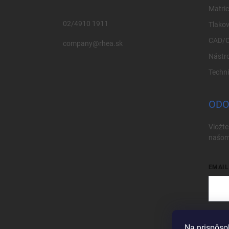
Matri
02/4910 1911
Tlakov
CAD/
company@rhea.sk
Nástro
Techn
ODO
Vložte
našom
EMAIL
Vložen
Na prispôso