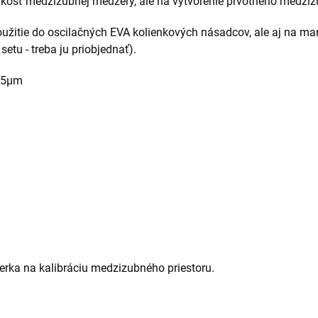
ľkosť medzizubnej medzery, ale na vytvorenie prvotného medziz
použitie do oscilačných EVA kolienkových násadcov, ale aj na 
etu - treba ju priobjednať).
15
µm
erka na kalibráciu medzizubného priestoru.