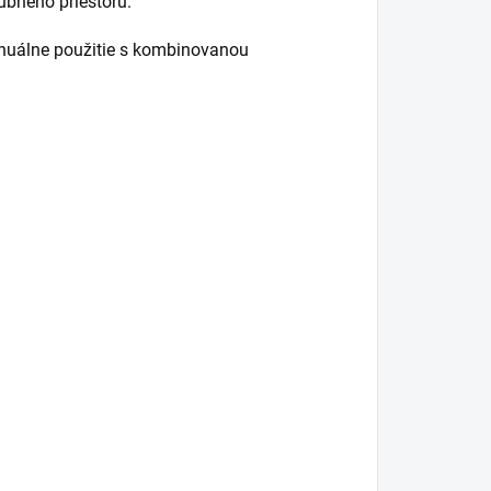
ubného priestoru.
manuálne použitie s kombinovanou