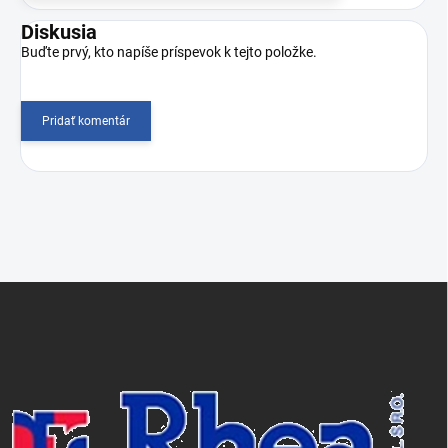
Diskusia
Buďte prvý, kto napíše príspevok k tejto položke.
Pridať komentár
Z
á
p
ä
t
i
e