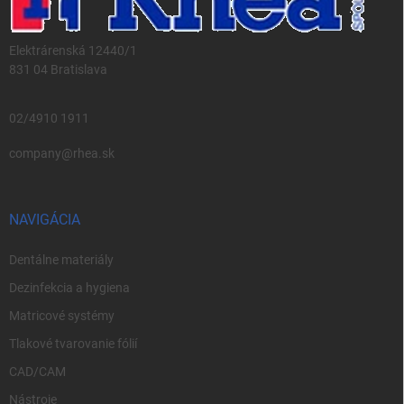
Elektrárenská 12440/1
831 04 Bratislava
02/4910 1911
company@rhea.sk
NAVIGÁCIA
Dentálne materiály
Dezinfekcia a hygiena
Matricové systémy
Tlakové tvarovanie fólií
CAD/CAM
Nástroje