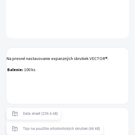
Kľúč na expanzné skrutky 100 ks
DETAILNÉ INFORMÁCIE
OPÝTAŤ SA
Na presné nastavovanie expanzných skrutiek VECTOR®.
Balenie:
100 ks
Data sheet (236.6 kB)
Tipy na použitie ortodontických skrutiek (46 kB)