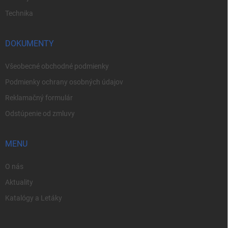
Technika
DOKUMENTY
Všeobecné obchodné podmienky
Podmienky ochrany osobných údajov
Reklamačný formulár
Odstúpenie od zmluvy
MENU
O nás
Aktuality
Katalógy a Letáky