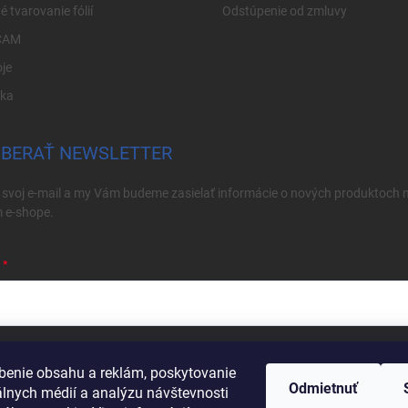
é tvarovanie fólií
Odstúpenie od zmluvy
CAM
je
ika
BERAŤ NEWSLETTER
 svoj e-mail a my Vám budeme zasielať informácie o nových produktoch 
 e-shope.
ím e-mailu súhlasíte s
podmienkami ochrany osobných údajov
benie obsahu a reklám, poskytovanie
Odmietnuť
hlásiť sa
álnych médií a analýzu návštevnosti