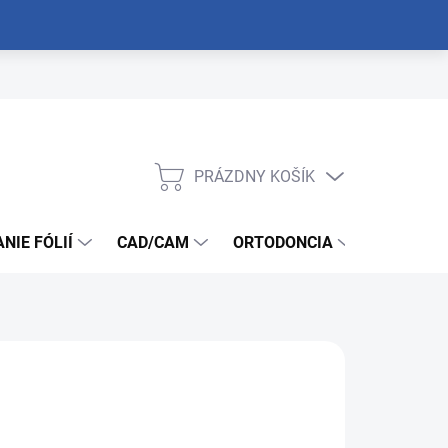
PRÁZDNY KOŠÍK
NÁKUPNÝ
KOŠÍK
NIE FÓLIÍ
CAD/CAM
ORTODONCIA
NÁSTROJ