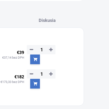
Diskusia
−
+
€39
€37,14 bez DPH
Do košíka
−
+
€182
€173,33 bez DPH
Do košíka