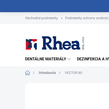
Prejsť
na
obsah
Obchodné podmienky
Podmienky ochrany osobnýc
DENTÁLNE MATERIÁLY
DEZINFEKCIA A 
Domov
Ortodoncia
VECTOR 80
Neohodnotené
Podrobnosti hodn