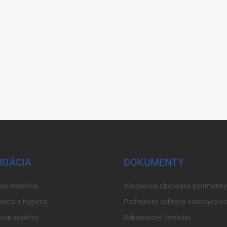
IGÁCIA
DOKUMENTY
ne materiály
Všeobecné obchodné podmienky
ekcia a hygiena
Podmienky ochrany osobných úd
cové systémy
Reklamačný formulár