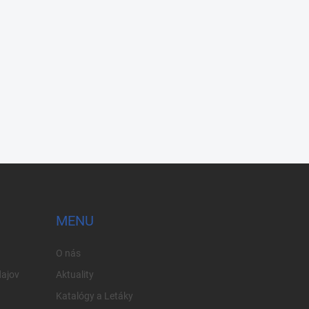
MENU
O nás
ajov
Aktuality
Katalógy a Letáky