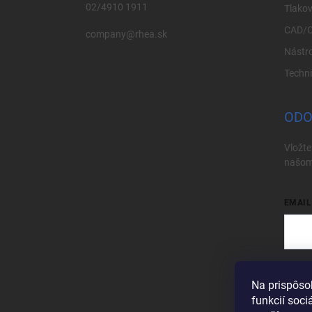
02/4910 1911
Tlakov
CAD/
company@rhea.sk
Nástro
Techn
ODO
Vložte
našom
EMAIL
Vložen
Na prispôso
Pri
funkcií soci