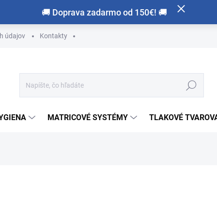
🚚 Doprava zadarmo od 150€! 🚚
h údajov
Kontakty
Hľadať
HYGIENA
MATRICOVÉ SYSTÉMY
TLAKOVÉ TVAROVA
otenia
ZNAČKA:
SCHEU-DENTAL
od
€39