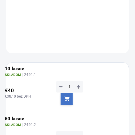
Jednotková
Zvoľte variant
cena:
Expanzná skrutka - 4,0 mm - 10/50 ks
DETAILNÉ INFORMÁCIE
OPÝTAŤ SA
10 kusov
| 2491.1
SKLADOM
−
+
€40
€38,10 bez DPH
Do košíka
50 kusov
| 2491.2
SKLADOM