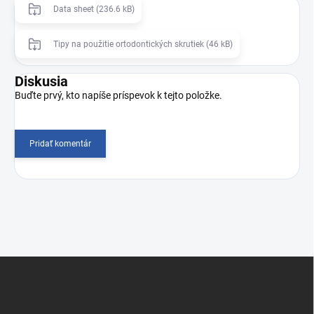
Data sheet (236.6 kB)
Tipy na použitie ortodontických skrutiek (46 kB)
Diskusia
Buďte prvý, kto napíše príspevok k tejto položke.
Pridať komentár
Z
á
p
ä