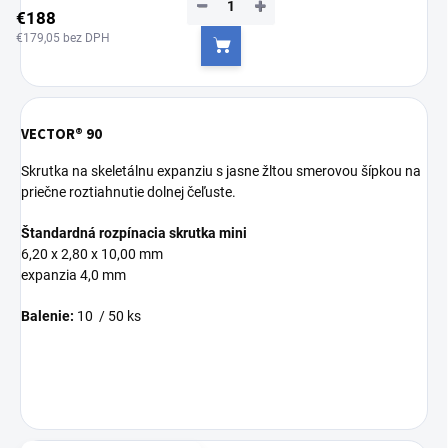
−
+
€188
€179,05 bez DPH
Do košíka
VECTOR® 90
Skrutka na skeletálnu expanziu s jasne žltou smerovou šípkou na
priečne roztiahnutie dolnej čeľuste.
Štandardná rozpínacia skrutka mini
6,20 x 2,80 x 10,00 mm
expanzia 4,0 mm
Balenie:
10 / 50 ks