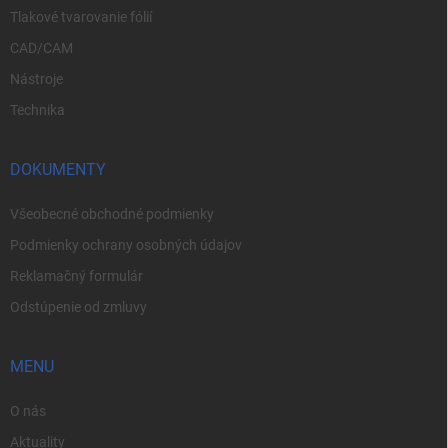
Tlakové tvarovanie fólií
CAD/CAM
Nástroje
Technika
DOKUMENTY
Všeobecné obchodné podmienky
Podmienky ochrany osobných údajov
Reklamačný formulár
Odstúpenie od zmluvy
MENU
O nás
Aktuality