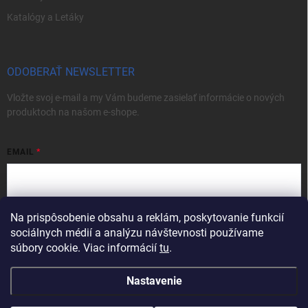
Katalógy a Letáky
ODOBERAŤ NEWSLETTER
Vložte svoj e-mail a my Vám budeme zasielať informácie o nových
produktoch na našom e-shope.
EMAIL
Na prispôsobenie obsahu a reklám, poskytovanie funkcií
Vložením e-mailu súhlasíte s
podmienkami ochrany osobných údajov
sociálnych médií a analýzu návštevnosti používame
Prihlásiť sa
súbory cookie. Viac informácií
tu
.
Nastavenie