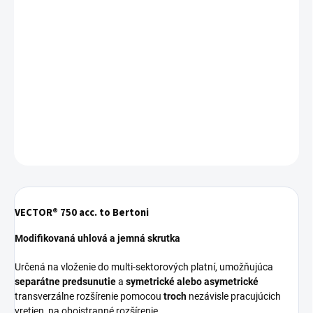
Jednotková
SKLADOM
cena:
−
+
Pridať do košíka
Skrutka do multi-sektorových platní - 2 ks
DETAILNÉ INFORMÁCIE
OPÝTAŤ SA
VECTOR® 750 acc. to Bertoni
Modifikovaná uhlová a jemná skrutka
Určená na vloženie do multi-sektorových platní, umožňujúca
separátne predsunutie
a
symetrické alebo asymetrické
transverzálne rozšírenie pomocou
troch
nezávisle pracujúcich
vretien, na obojstranné rozšírenie.