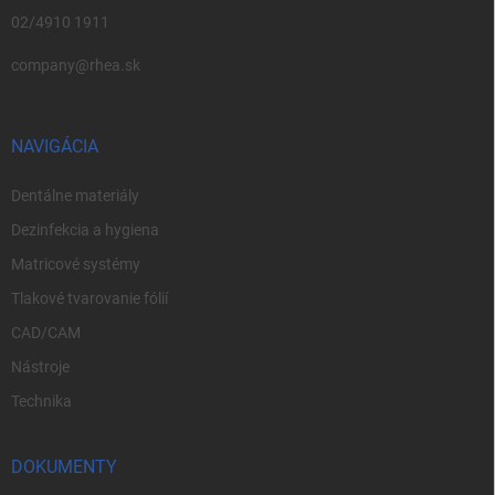
02/4910 1911
company@rhea.sk
NAVIGÁCIA
Dentálne materiály
Dezinfekcia a hygiena
Matricové systémy
Tlakové tvarovanie fólií
CAD/CAM
Nástroje
Technika
DOKUMENTY