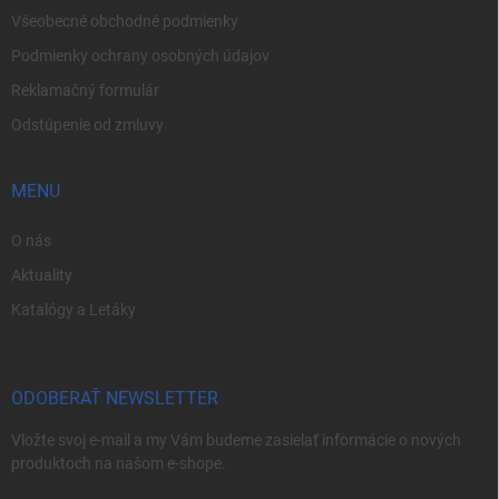
Všeobecné obchodné podmienky
Podmienky ochrany osobných údajov
Reklamačný formulár
Odstúpenie od zmluvy
MENU
O nás
Aktuality
Katalógy a Letáky
ODOBERAŤ NEWSLETTER
Vložte svoj e-mail a my Vám budeme zasielať informácie o nových
produktoch na našom e-shope.