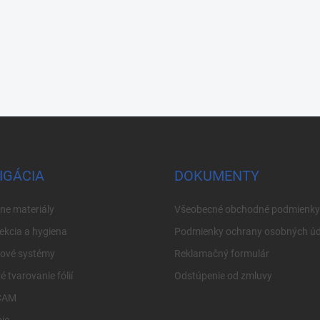
IGÁCIA
DOKUMENTY
ne materiály
Všeobecné obchodné podmienky
ekcia a hygiena
Podmienky ochrany osobných úd
cové systémy
Reklamačný formulár
é tvarovanie fólií
Odstúpenie od zmluvy
CAM
je