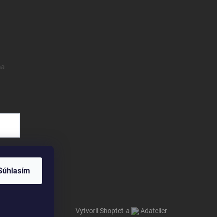
na
Súhlasím
Vytvoril Shoptet
a
Adatelier