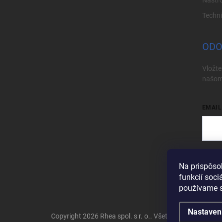
Techn
ODO
Vložte
našom
EMAIL
Vložen
Na prispôso
Pri
funkcií soci
používame s
Nastaven
Copyright 2026
Rhea spol. s r. o.
. Všetky práva vyhrade