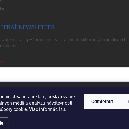
ika
BERAŤ NEWSLETTER
 svoj e-mail a my Vám budeme zasielať informácie o nových produktoch 
 e-shope.
ím e-mailu súhlasíte s
podmienkami ochrany osobných údajov
benie obsahu a reklám, poskytovanie
Odmietnuť
hlásiť sa
álnych médií a analýzu návštevnosti
úbory cookie. Viac informácií
tu
.
ie
né.
Upraviť nastavenie cookies