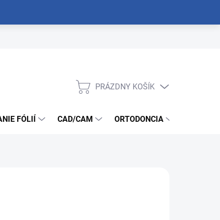
PRÁZDNY KOŠÍK
NÁKUPNÝ
KOŠÍK
NIE FÓLIÍ
CAD/CAM
ORTODONCIA
NÁSTROJ