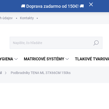
🚚 Doprava zadarmo od 150€! 🚚
h údajov
Kontakty
Hľadať
HYGIENA
MATRICOVÉ SYSTÉMY
TLAKOVÉ TVAROVA
ál
Podbradníky TENA ML 37X66CM 150ks
otenia
ZNAČKA:
TENA
€23,90