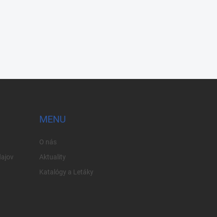
MENU
O nás
ajov
Aktuality
Katalógy a Letáky