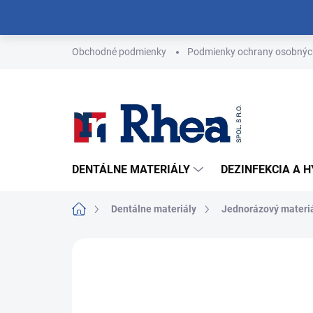
Prejsť
na
obsah
Obchodné podmienky
Podmienky ochrany osobnýc
DENTÁLNE MATERIÁLY
DEZINFEKCIA A 
Domov
Dentálne materiály
Jednorázový materi
Neohodnotené
Podrobnosti hodn