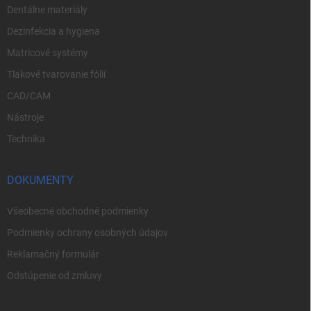
Dentálne materiály
Dezinfekcia a hygiena
Matricové systémy
Tlakové tvarovanie fólií
CAD/CAM
Nástroje
Technika
DOKUMENTY
Všeobecné obchodné podmienky
Podmienky ochrany osobných údajov
Reklamačný formulár
Odstúpenie od zmluvy