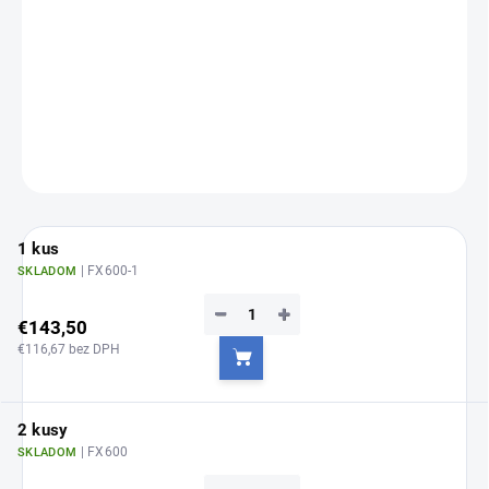
Jednotková
Zvoľte variant
cena:
Pre
široké kavity
DETAILNÉ INFORMÁCIE
OPÝTAŤ SA
1 kus
| FX600-1
SKLADOM
−
+
€143,50
€116,67 bez DPH
Do košíka
2 kusy
| FX600
SKLADOM