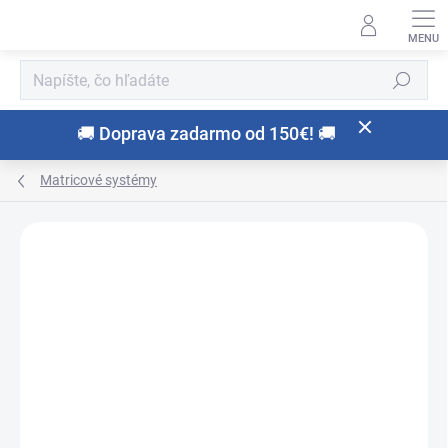
Prejsť
na
obsah
Hľadať
🚚 Doprava zadarmo od 150€! 🚚
Matricové systémy
Neohodnotené
Podrobnosti hodnotenia
ZNAČKA:
GARRISON