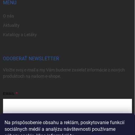
MENU
O nás
Aktuality
Katalógy a Letáky
ODOBERAŤ NEWSLETTER
Vložte svoj e-mail a my Vám budeme zasielať informácie o nových
produktoch na našom e-shope.
EMAIL
Na prispôsobenie obsahu a reklám, poskytovanie funkcií
Vložením e-mailu súhlasíte s
podmienkami ochrany osobných údajov
sociálnych médií a analýzu návštevnosti používame
Prihlásiť sa