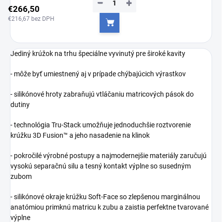
−
+
€266,50
€216,67 bez DPH
Do košíka
Jediný krúžok na trhu špeciálne vyvinutý pre široké kavity
- môže byť umiestnený aj v prípade chýbajúcich výrastkov
- silikónové hroty zabraňujú vtláčaniu matricových pások do
dutiny
- technológia Tru-Stack umožňuje jednoduchšie roztvorenie
krúžku 3D Fusion™ a jeho nasadenie na klinok
- pokročilé výrobné postupy a najmodernejšie materiály zaručujú
vysokú separačnú silu a tesný kontakt výplne so susedným
zubom
- silikónové okraje krúžku Soft-Face so zlepšenou marginálnou
anatómiou primknú matricu k zubu a zaistia perfektne tvarované
výplne