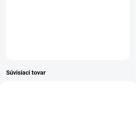
Jednotková
Zvoľte variant
cena:
A-silikónová odtlačková hmota
na korekčnú fázu odtlačku
(wash)
DETAILNÉ INFORMÁCIE
OPÝTAŤ SA
Súvisiaci tovar
SKLADOM
SKLADOM