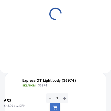
Express™ XT Putty Quick
Express™ XT Putty Soft
€73
€73
€59,35 bez DPH
€59,35 bez DPH
Do košíka
Do košíka
A-silikónová odtlačková hmota 2
A-silikónová odtlačková hmota 2
x 250ml
x 250ml
Express XT Light body (36974)
| 36974
SKLADOM
−
+
€53
€43,09 bez DPH