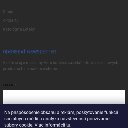
O nás
Aktuality
Katalógy a Letáky
ODOBERAŤ NEWSLETTER
Vložte svoj e-mail a my Vám budeme zasielať informácie o nových
produktoch na našom e-shope.
EMAIL
Na prispôsobenie obsahu a reklám, poskytovanie funkcií
Vložením e-mailu súhlasíte s
podmienkami ochrany osobných údajov
sociálnych médií a analýzu návštevnosti používame
Prihlásiť sa
súbory cookie. Viac informácií
tu
.