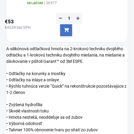
| 36977
SKLADOM
−
+
€53
€43,09 bez DPH
Do košíka
A-silikónová odtlačková hmota na 2-krokovú techniku dvojitého
odtlačku a 1-krokovú techniku dvojitého miešania, na miešanie a
dávkovanie v pištoli Garant™ od 3M ESPE.
• Odtlačky na korunky a mostíky
• Odtlačky na inlaye a onlaye
• Rýchlo tuhnúca verzie “Quick” na rekonštrukcie pozostávajúce z
1-2 členov
• Zvýšená hydrofília
• Skvelé vlastnosti toku
• Hmota nesteká, neoddeľuje sa od zubov
• Výborná odolnosť
• Takmer 100% obnovenie tvaru po sňatí zo zubov