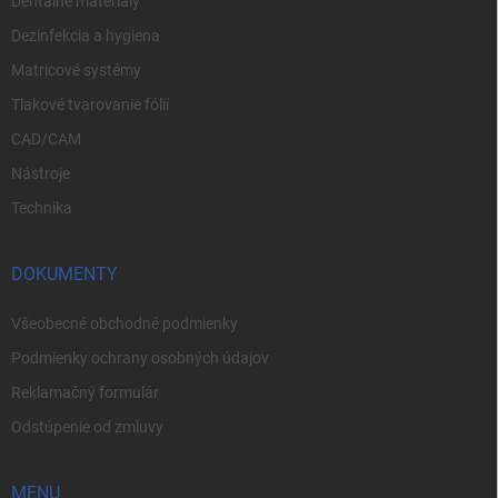
Dentálne materiály
Dezinfekcia a hygiena
Matricové systémy
Tlakové tvarovanie fólií
CAD/CAM
Nástroje
Technika
DOKUMENTY
Všeobecné obchodné podmienky
Podmienky ochrany osobných údajov
Reklamačný formulár
Odstúpenie od zmluvy
MENU