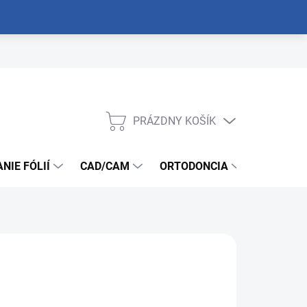
PRÁZDNY KOŠÍK
NÁKUPNÝ
KOŠÍK
NIE FÓLIÍ
CAD/CAM
ORTODONCIA
NÁSTROJ