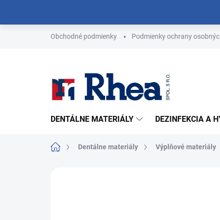
Prejsť
na
obsah
Obchodné podmienky
Podmienky ochrany osobnýc
DENTÁLNE MATERIÁLY
DEZINFEKCIA A 
Domov
Dentálne materiály
Výplňové materiály
Neohodnotené
Podrobnosti hodn
NOVINKA