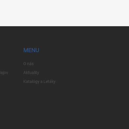
MENU
O nás
ajov
Aktuality
Katalógy a Letáky