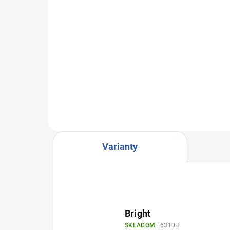
€63,81 bez DPH
Detail
Flow kompozit s prirodzene
adaptívnou opacitou, len 3
odtiene na všetky indikácie. 2x 2g
Varianty
Bright
SKLADOM
| 6310B