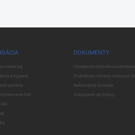
IGÁCIA
DOKUMENTY
ne materiály
Všeobecné obchodné podmienky
ekcia a hygiena
Podmienky ochrany osobných úd
cové systémy
Reklamačný formulár
é tvarovanie fólií
Odstúpenie od zmluvy
CAM
je
ika