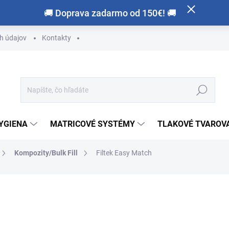
🚚 Doprava zadarmo od 150€! 🚚
h údajov
Kontakty
Hľadať
HYGIENA
MATRICOVÉ SYSTÉMY
TLAKOVÉ TVAROVA
Kompozity/Bulk Fill
Filtek Easy Match
otenia
ZNAČKA:
SOLVENTUM
€71,50