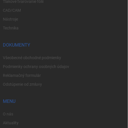
Tlakové tvarovanie fólií
CAD/CAM
Nástroje
Technika
DOKUMENTY
Všeobecné obchodné podmienky
Podmienky ochrany osobných údajov
Reklamačný formulár
Odstúpenie od zmluvy
MENU
O nás
Aktuality