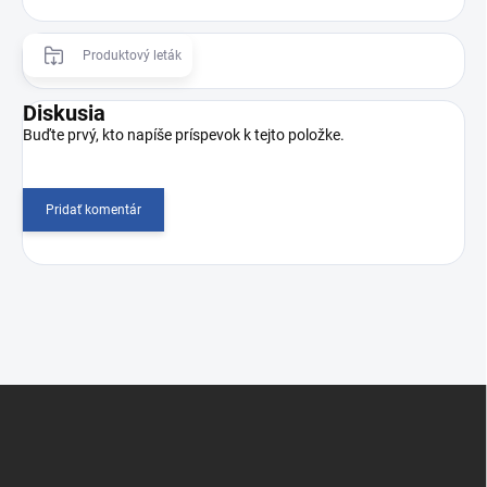
Produktový leták
Diskusia
Buďte prvý, kto napíše príspevok k tejto položke.
Pridať komentár
Z
á
p
ä