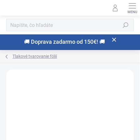
Prejsť
na
obsah
Hľadať
🚚 Doprava zadarmo od 150€! 🚚
Tlakové tvarovanie fólií
Neohodnotené
Podrobnosti hodnotenia
ZNAČKA:
SCHEU