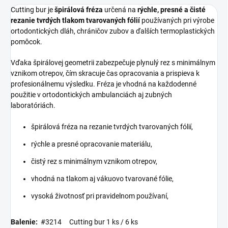
Cutting bur je
špirálová fréza
určená na
rýchle, presné a čisté
rezanie tvrdých tlakom tvarovaných fólií
používaných pri výrobe
ortodontických dláh, chráničov zubov a ďalších termoplastických
pomôcok.
Vďaka špirálovej geometrii zabezpečuje plynulý rez s minimálnym
vznikom otrepov, čím skracuje čas opracovania a prispieva k
profesionálnemu výsledku. Fréza je vhodná na každodenné
použitie v ortodontických ambulanciách aj zubných
laboratóriách.
špirálová fréza na rezanie tvrdých tvarovaných fólií,
rýchle a presné opracovanie materiálu,
čistý rez s minimálnym vznikom otrepov,
vhodná na tlakom aj vákuovo tvarované fólie,
vysoká životnosť pri pravidelnom používaní,
Balenie:
#3214 Cutting bur 1 ks / 6 ks