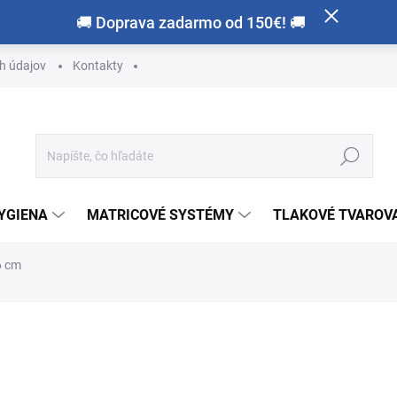
🚚 Doprava zadarmo od 150€! 🚚
h údajov
Kontakty
Hľadať
HYGIENA
MATRICOVÉ SYSTÉMY
TLAKOVÉ TVAROVA
6 cm
otenia
ZNAČKA:
DENTAPREG
€275