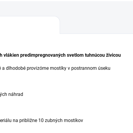
h vlákien predimpregnovaných svetlom tuhnúcou živicou
 a dlhodobé provizórne mostíky v postrannom úseku
teľných náhrad
eriálu na približne 10 zubných mostíkov