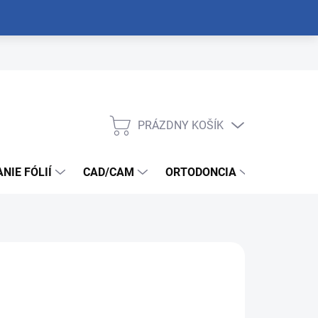
PRÁZDNY KOŠÍK
NÁKUPNÝ
KOŠÍK
NIE FÓLIÍ
CAD/CAM
ORTODONCIA
NÁSTROJ