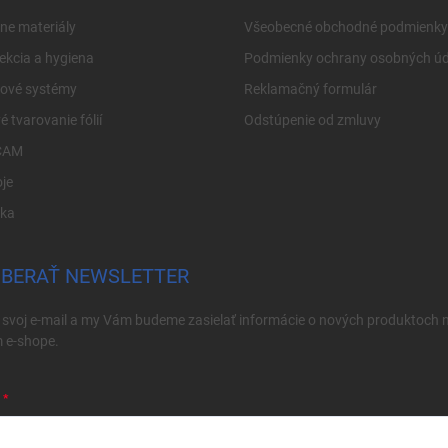
ne materiály
Všeobecné obchodné podmienky
ekcia a hygiena
Podmienky ochrany osobných úd
cové systémy
Reklamačný formulár
é tvarovanie fólií
Odstúpenie od zmluvy
CAM
je
ika
BERAŤ NEWSLETTER
 svoj e-mail a my Vám budeme zasielať informácie o nových produktoch 
 e-shope.