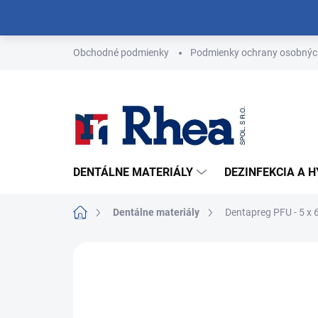
Prejsť
na
obsah
Obchodné podmienky
Podmienky ochrany osobnýc
DENTÁLNE MATERIÁLY
DEZINFEKCIA A 
Domov
Dentálne materiály
Dentapreg PFU - 5 x 
Neohodnotené
Podrobnosti hodn