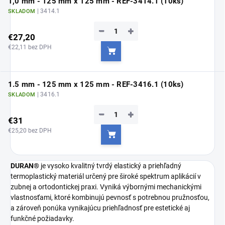
1,0 mm - 125 mm x 125 mm - REF-3414.1 (10ks)
| 3414.1
SKLADOM
−
+
€27,20
€22,11 bez DPH
Do košíka
1.5 mm - 125 mm x 125 mm - REF-3416.1 (10ks)
| 3416.1
SKLADOM
−
+
€31
€25,20 bez DPH
Do košíka
DURAN®
je vysoko kvalitný tvrdý elastický a priehľadný
termoplastický materiál určený pre široké spektrum aplikácií v
zubnej a ortodontickej praxi. Vyniká výbornými mechanickými
vlastnosťami, ktoré kombinujú pevnosť s potrebnou pružnosťou,
a zároveň ponúka vynikajúcu priehľadnosť pre estetické aj
funkčné požiadavky.