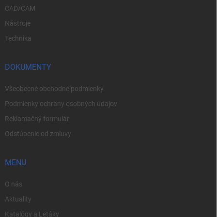
CAD/CAM
Nástroje
Technika
DOKUMENTY
Všeobecné obchodné podmienky
Podmienky ochrany osobných údajov
Reklamačný formulár
Odstúpenie od zmluvy
MENU
O nás
Aktuality
Katalógy a Letáky