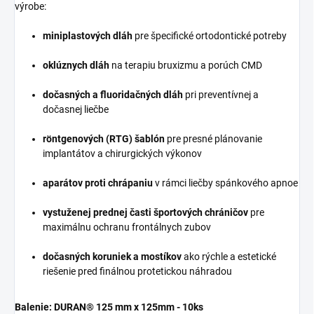
výrobe:
miniplastových dláh
pre špecifické ortodontické potreby
oklúznych dláh
na terapiu bruxizmu a porúch CMD
dočasných a fluoridačných dláh
pri preventívnej a
dočasnej liečbe
röntgenových (RTG) šablón
pre presné plánovanie
implantátov a chirurgických výkonov
aparátov proti chrápaniu
v rámci liečby spánkového apnoe
vystuženej prednej časti športových chráničov
pre
maximálnu ochranu frontálnych zubov
dočasných koruniek a mostíkov
ako rýchle a estetické
riešenie pred finálnou protetickou náhradou
Balenie:
DURAN® 125 mm x 125mm - 10ks