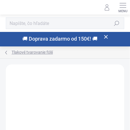
Prejsť
na
obsah
Hľadať
🚚 Doprava zadarmo od 150€! 🚚
Tlakové tvarovanie fólií
Neohodnotené
Podrobnosti hodnotenia
ZNAČKA:
SCHEU-DENTAL