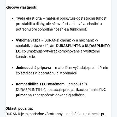
Kľúčové vlastnosti:
Tvrdá elasticita
– materiál poskytuje dostatočnú tuhosť
pre stabilitu dlahy, ale zároveň si zachováva elasticitu
potrebnú pre pohodlné nosenie a funkčnosť.
Výborná väzba
– DURAN® chemicky a mechanicky
spoľahlivo viaže k fóliám
DURASPLINT®
a
DURASPLINT®
LC
, čo umožňuje vytvárať kombinované a vystužené
konštrukcie.
Jednoduchá príprava
– materiál nevyžaduje predsušenie,
čo šetrí čas v laboratóriu aj v ordinácii.
Kompatibilita s LC systémom
– pri použití s
DURASPLINT® LC postačuje pred aplikáciou naniesť
LC
primer
na zabezpečenie dokonalej adhézie.
Oblasti použitia:
DURAN® je mimoriadne všestranný a nachádza uplatnenie pri