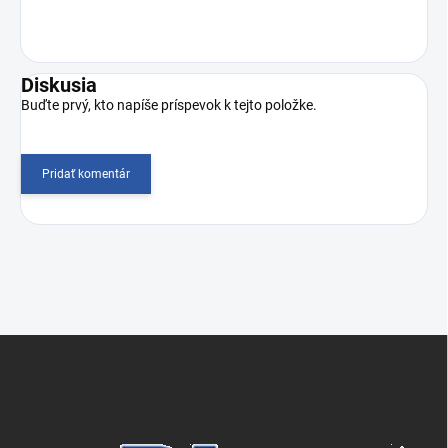
Diskusia
Buďte prvý, kto napíše príspevok k tejto položke.
Pridať komentár
Z
á
p
ä
t