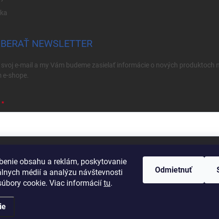
ika
BERAŤ NEWSLETTER
 svoj e-mail a my Vám budeme zasielať informácie o nových produktoch 
 e-shope.
ím e-mailu súhlasíte s
podmienkami ochrany osobných údajov
benie obsahu a reklám, poskytovanie
Odmietnuť
hlásiť sa
álnych médií a analýzu návštevnosti
úbory cookie. Viac informácií
tu
.
ie
né.
Upraviť nastavenie cookies