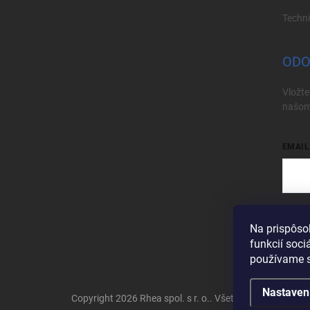
Techn
ODO
Vložte
našom
EMAIL
Vložen
Na prispôso
Pri
funkcií soci
používame s
Nastaven
Copyright 2026
Rhea spol. s r. o.
. Všetky práva vyhrade