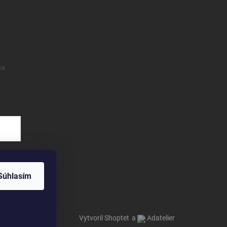
na
Súhlasím
Vytvoril Shoptet
a
Adatelier