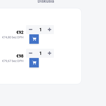
Diskusia
−
+
€92
€74,80 bez DPH
Do košíka
−
+
€98
€79,67 bez DPH
Do košíka