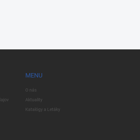
MENU
O nás
ajov
Aktuality
Katalógy a Letáky