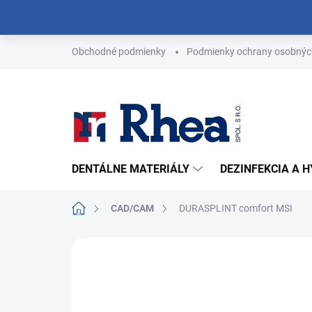
Prejsť
na
obsah
Obchodné podmienky
Podmienky ochrany osobnýc
DENTÁLNE MATERIÁLY
DEZINFEKCIA A 
Domov
CAD/CAM
DURASPLINT comfort MSI
Neohodnotené
Podrobnosti hodn
NOVINKA