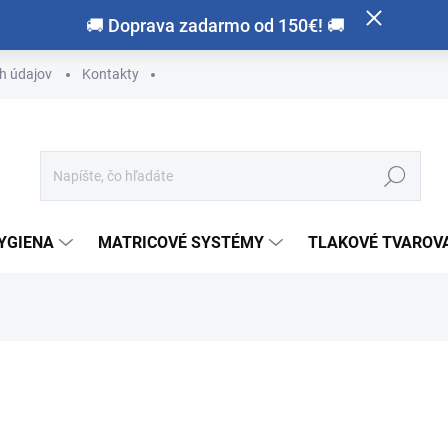
🚚 Doprava zadarmo od 150€! 🚚
h údajov
Kontakty
Hľadať
HYGIENA
MATRICOVÉ SYSTÉMY
TLAKOVÉ TVAROVA
otenia
ZNAČKA:
SCHEU-DENTAL
od
€92