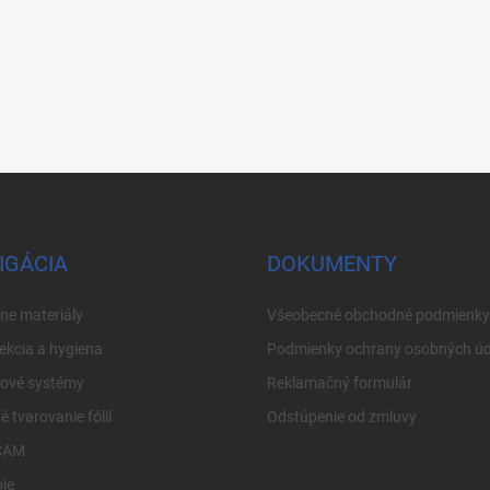
IGÁCIA
DOKUMENTY
ne materiály
Všeobecné obchodné podmienky
ekcia a hygiena
Podmienky ochrany osobných úd
cové systémy
Reklamačný formulár
é tvarovanie fólií
Odstúpenie od zmluvy
CAM
je