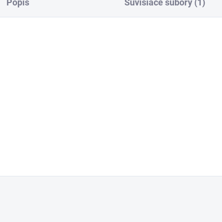
Popis
Súvisiace súbory (1)