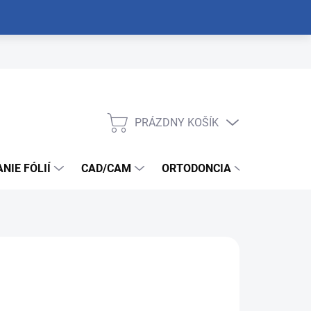
PRÁZDNY KOŠÍK
NÁKUPNÝ
KOŠÍK
NIE FÓLIÍ
CAD/CAM
ORTODONCIA
NÁSTROJ