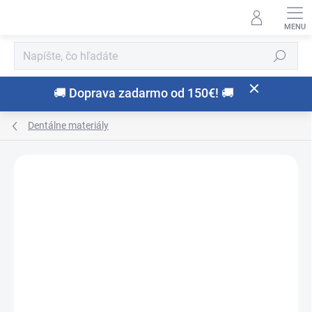
Prejsť
na
obsah
Hľadať
🚚 Doprava zadarmo od 150€! 🚚
Dentálne materiály
Neohodnotené
Podrobnosti hodnotenia
ZNAČKA:
HUMANCHEMIE