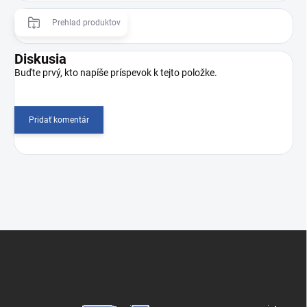
Prehlad produktov
Diskusia
Buďte prvý, kto napíše príspevok k tejto položke.
Pridať komentár
Z
á
p
ä
t