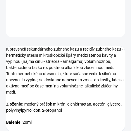
Utesnenie okrajových špár
DETAILNÉ INFORMÁCIE
OPÝTAŤ SA
K prevencii sekundárneho zubného kazu a recidív zubného kazu -
hermeticky utesní mikroskopické špáry medzi stenou kavity a
výplňou (najmä cínu - striebra - amalgámu) voluminóznou,
baktericídnou ťažko rozpustnou alkalickou zlúčeninou medi.
Tohto hermetického utesnenia, ktoré súčasne vedie k silnému
upevneniu výplne, sa dosiahne nanesením zmesi do kavity, kde sa
aktívna meď po čase mení na voluminózne, alkalické zlúčeniny
medi.
Zloženie:
medený prášok mikrón, dichlórmetán, acetón, glycerol,
polyvinylpyrrolidon, 2-propanol
Balenie:
20
ml