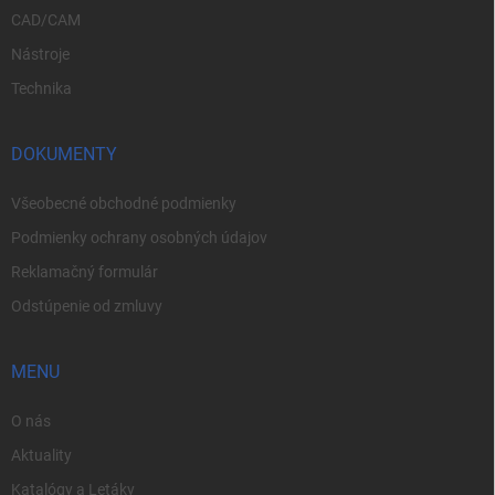
CAD/CAM
Nástroje
Technika
DOKUMENTY
Všeobecné obchodné podmienky
Podmienky ochrany osobných údajov
Reklamačný formulár
Odstúpenie od zmluvy
MENU
O nás
Aktuality
Katalógy a Letáky