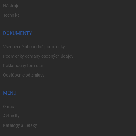
Nástroje
Technika
DOKUMENTY
Všeobecné obchodné podmienky
Podmienky ochrany osobných údajov
Reklamačný formulár
Odstúpenie od zmluvy
MENU
O nás
Aktuality
Katalógy a Letáky