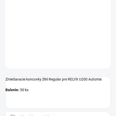
€34,15 bez DPH
Jednotková
SKLADOM
cena:
−
+
Pridať do košíka
Zmiešavacie koncovky žlté Regular pre RELYX U200 Automix
DETAILNÉ INFORMÁCIE
OPÝTAŤ SA
Zmiešavacie koncovky žlté Regular pre RELYX U200 Automix
Balenie:
30 ks