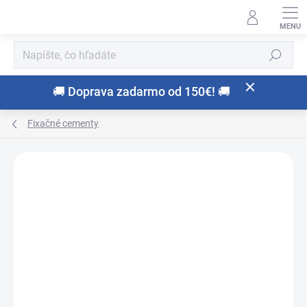
Prejsť
na
obsah
Hľadať
🚚 Doprava zadarmo od 150€! 🚚
Fixačné cementy
Neohodnotené
Podrobnosti hodnotenia
ZNAČKA:
SOLVENTUM