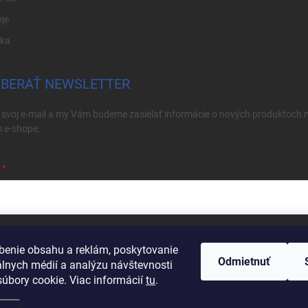
je
ika
BERAŤ NEWSLETTER
 svoj e-mail a my Vám budeme zasielať informácie o nových produktoch 
 e-shope.
ím e-mailu súhlasíte s
podmienkami ochrany osobných údajov
benie obsahu a reklám, poskytovanie
Odmietnuť
hlásiť sa
álnych médií a analýzu návštevnosti
úbory cookie. Viac informácií
tu
.