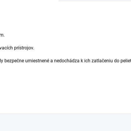
ím.
acích prístrojov.
ly bezpečne umiestnené a nedochádza k ich zatlačeniu do peliet