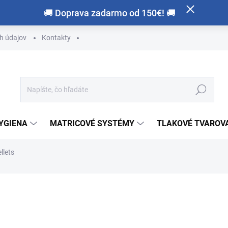
🚚 Doprava zadarmo od 150€! 🚚
h údajov
Kontakty
Hľadať
HYGIENA
MATRICOVÉ SYSTÉMY
TLAKOVÉ TVAROVA
llets
otenia
ZNAČKA:
SCHEU-DENTAL
€60,90