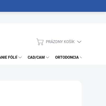
PRÁZDNY KOŠÍK
NÁKUPNÝ
KOŠÍK
NIE FÓLIÍ
CAD/CAM
ORTODONCIA
NÁSTROJ