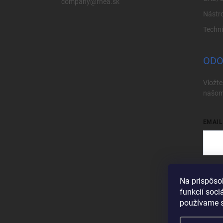
company@rhea.sk
Nástro
Techn
ODO
Vložte
našom
EMAIL
Vložen
Na prispôso
Pri
funkcií soci
používame s