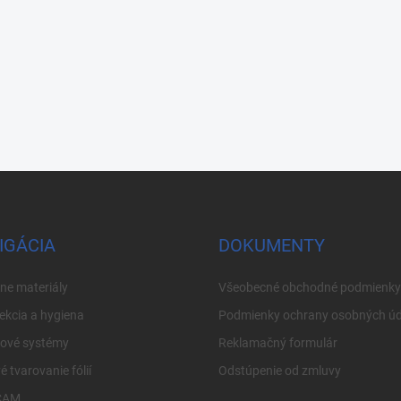
IGÁCIA
DOKUMENTY
ne materiály
Všeobecné obchodné podmienky
ekcia a hygiena
Podmienky ochrany osobných úd
cové systémy
Reklamačný formulár
é tvarovanie fólií
Odstúpenie od zmluvy
CAM