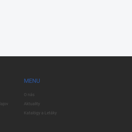
MENU
O nás
ajov
Aktuality
Katalógy a Letáky