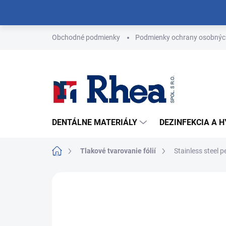
Prejsť
na
obsah
Obchodné podmienky
Podmienky ochrany osobnýc
DENTÁLNE MATERIÁLY
DEZINFEKCIA A 
Domov
Tlakové tvarovanie fólií
Stainless steel pe
Neohodnotené
Podrobnosti hodn