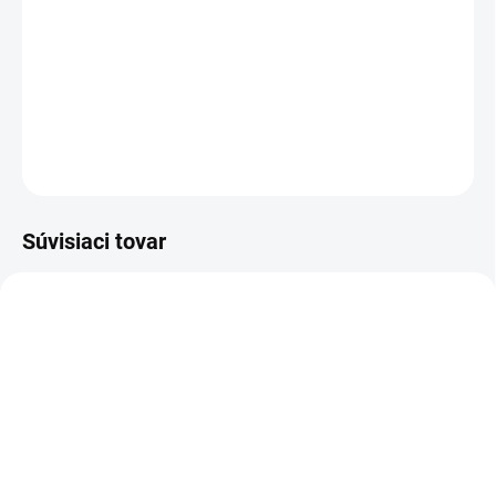
Jednotková
Zvoľte variant
cena:
Farebné monoméry na okamžité použitie - 100ml
DETAILNÉ INFORMÁCIE
OPÝTAŤ SA
Súvisiaci tovar
SKLADOM
SKLADOM