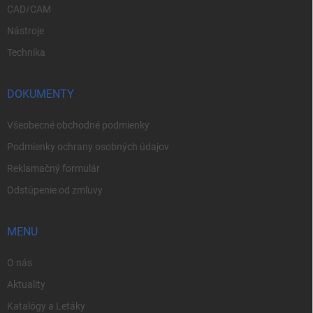
CAD/CAM
Nástroje
Technika
DOKUMENTY
Všeobecné obchodné podmienky
Podmienky ochrany osobných údajov
Reklamačný formulár
Odstúpenie od zmluvy
MENU
O nás
Aktuality
Katalógy a Letáky