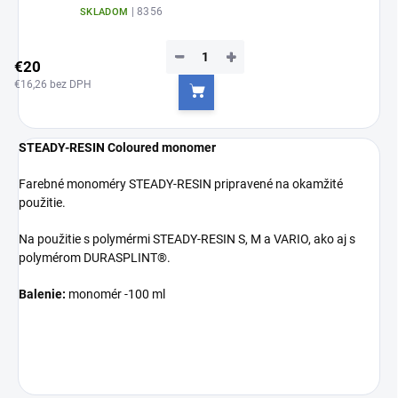
| 8356
SKLADOM
−
+
€20
€16,26 bez DPH
Do košíka
STEADY-RESIN C
oloured monomer
Farebné monoméry STEADY-RESIN pripravené na okamžité
použitie.
Na použitie s polymérmi STEADY-RESIN S, M a VARIO, ako aj s
polymérom DURASPLINT®.
Balenie:
monomér -100 ml