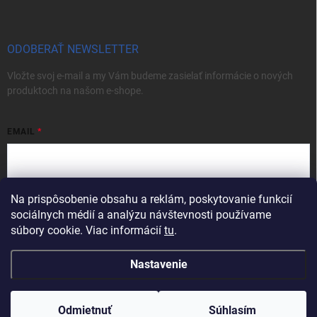
ODOBERAŤ NEWSLETTER
Vložte svoj e-mail a my Vám budeme zasielať informácie o nových
produktoch na našom e-shope.
EMAIL
Na prispôsobenie obsahu a reklám, poskytovanie funkcií
Vložením e-mailu súhlasíte s
podmienkami ochrany osobných údajov
sociálnych médií a analýzu návštevnosti používame
Prihlásiť sa
súbory cookie. Viac informácií
tu
.
Nastavenie
Copyright 2026
Rhea spol. s r. o.
. Všetky práva vyhradené.
Upraviť
nastavenie cookies
Odmietnuť
Súhlasím