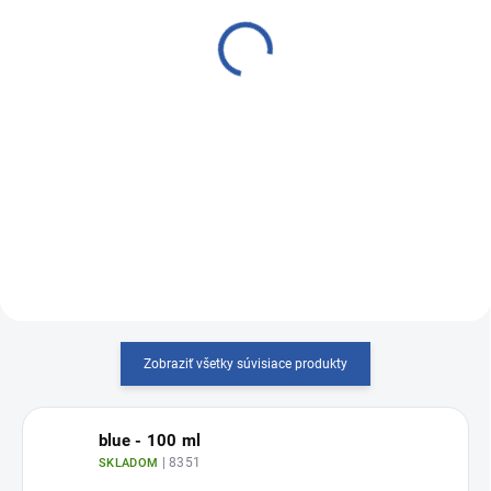
STEADY-RESIN M
STEADY-RESIN S
€87,80
€87,80
€71,38 bez DPH
€71,38 bez DPH
Do košíka
Do košíka
Samopolymerizujúci akrylát pre
Samopolymerizujúci akrylát na
techniku "premix" - 1 kg
techniku "soľ a korenie" - 1 kg
Zobraziť všetky súvisiace produkty
blue - 100 ml
| 8351
SKLADOM