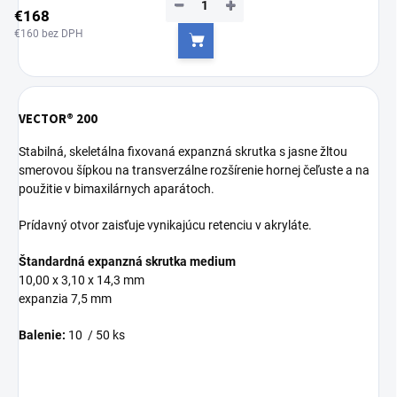
−
+
€168
€160 bez DPH
Do košíka
VECTOR® 200
Stabilná, skeletálna fixovaná expanzná skrutka s jasne žltou
smerovou šípkou na transverzálne rozšírenie hornej čeľuste a na
použitie v bimaxilárnych aparátoch.
Prídavný otvor zaisťuje vynikajúcu retenciu v akryláte.
Štandardná expanzná skrutka medium
10,00 x 3,10 x 14,3 mm
expanzia 7,5 mm
Balenie:
10 / 50 ks