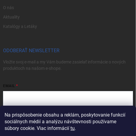
O nás
Aktuality
Katalógy a Letáky
ODOBERAŤ NEWSLETTER
Vložte svoj e-mail a my Vám budeme zasielať informácie o nových
produktoch na našom e-shope.
EMAIL
Na prispôsobenie obsahu a reklám, poskytovanie funkcií
Vložením e-mailu súhlasíte s
podmienkami ochrany osobných údajov
sociálnych médií a analýzu návštevnosti používame
Prihlásiť sa
súbory cookie. Viac informácií
tu
.