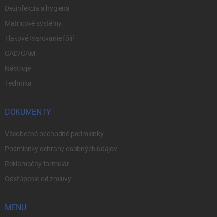
Dezinfekcia a hygiena
Matricové systémy
Tlakové tvarovanie fólií
CAD/CAM
Nástroje
Technika
DOKUMENTY
Všeobecné obchodné podmienky
Podmienky ochrany osobných údajov
Reklamačný formulár
Odstúpenie od zmluvy
MENU