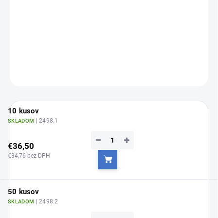
Jednotková
Zvoľte variant
cena:
Expanzná skrutka - 7,5 mm - 10/50 ks
DETAILNÉ INFORMÁCIE
OPÝTAŤ SA
10 kusov
| 2498.1
SKLADOM
−
+
€36,50
€34,76 bez DPH
Do košíka
50 kusov
| 2498.2
SKLADOM