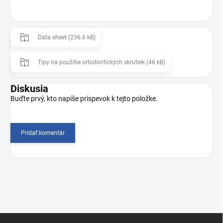
Data sheet (236.6 kB)
Tipy na použitie ortodontických skrutiek (46 kB)
Diskusia
Buďte prvý, kto napíše príspevok k tejto položke.
Pridať komentár
Z