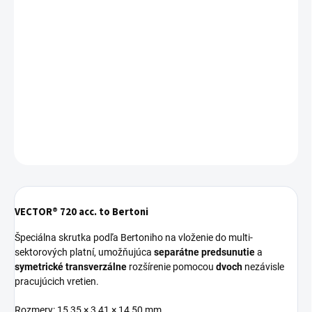
Jednotková
SKLADOM
cena:
−
+
Pridať do košíka
Skrutka do multi-sektorových platní - 2 ks
DETAILNÉ INFORMÁCIE
OPÝTAŤ SA
VECTOR® 720 acc. to Bertoni
Špeciálna skrutka podľa Bertoniho na vloženie do multi-
sektorových platní, umožňujúca
separátne predsunutie
a
symetrické transverzálne
rozšírenie pomocou
dvoch
nezávisle
pracujúcich vretien.
Rozmery: 15,35 × 3,41 × 14,50 mm