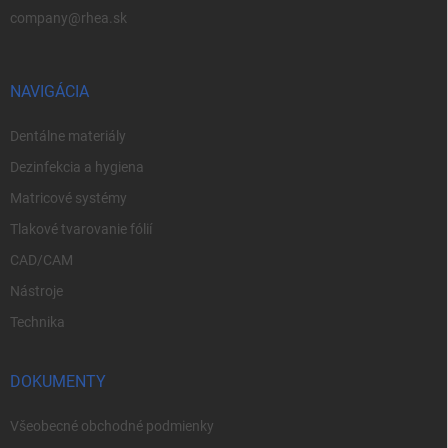
company@rhea.sk
NAVIGÁCIA
Dentálne materiály
Dezinfekcia a hygiena
Matricové systémy
Tlakové tvarovanie fólií
CAD/CAM
Nástroje
Technika
DOKUMENTY
Všeobecné obchodné podmienky