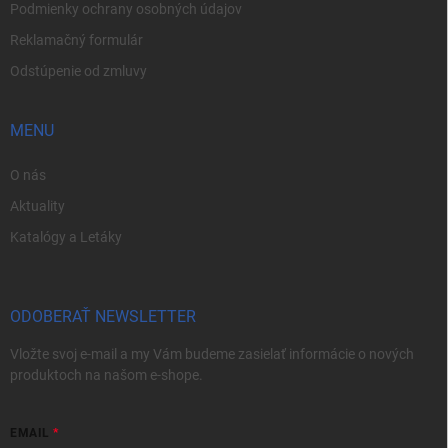
Podmienky ochrany osobných údajov
Reklamačný formulár
Odstúpenie od zmluvy
MENU
O nás
Aktuality
Katalógy a Letáky
ODOBERAŤ NEWSLETTER
Vložte svoj e-mail a my Vám budeme zasielať informácie o nových
produktoch na našom e-shope.
EMAIL